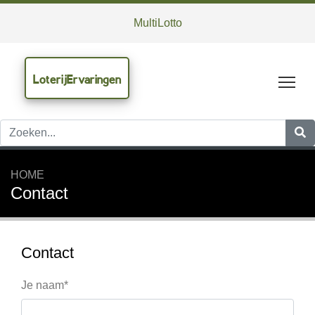
MultiLotto
LoterijErvaringen
Tog
HOME
Contact
Contact
Je naam*