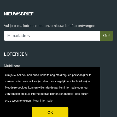
NIEUWSBRIEF
Vul je e-mailadres in om onze nieuwsbrief te ontvangen.
LOTERIJEN
MultiLotto
Om jouw bezoek aan onze website nog makkelijk en persoonlijker te
maken zetten we cookies (en daarmee vergelijkbare technieken) in.
Contact
Privacy
Met deze cookies kunnen wij en derde partijen informatie over jou
verzamelen en jouw internetgedrag binnen (en mogelijk ook buiten)
Algemene
FAQ
onze website volgen.
Meer informatie
Voorwaarden
OK
Copyright © 2026 LoterijErvaringen