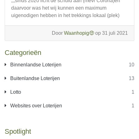
,,,sinds 2020 licht de schuld aan (mevr Corona)en
daarvoor was het wij kunnen een maximum
uigenodigen hebben in het trekkings lokaal (plek)
Door
Waanhopig🤑
op 31 juli 2021
Categorieën
Binnenlandse Loterijen
10
Buitenlandse Loterijen
13
Lotto
1
Websites over Loterijen
1
Spotlight