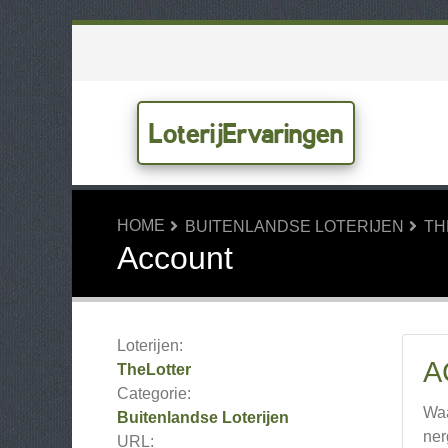
LoterijErvaringen
HOME
BUITENLANDSE LOTERIJEN
TH
Account
Loterijen:
A
TheLotter
Categorie:
Waa
Buitenlandse Loterijen
ner
URL: