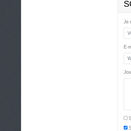
S
Je
E-m
Jou
S
S