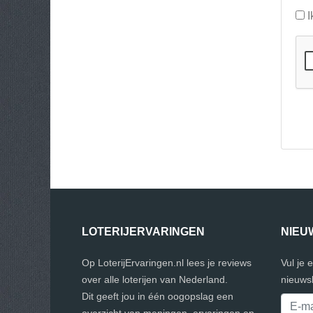
I
LOTERIJERVARINGEN
NIEU
Op LoterijErvaringen.nl lees je reviews
Vul je 
over alle loterijen van Nederland.
nieuwsb
Dit geeft jou in één oogopslag een