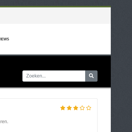
IEWS
ren.