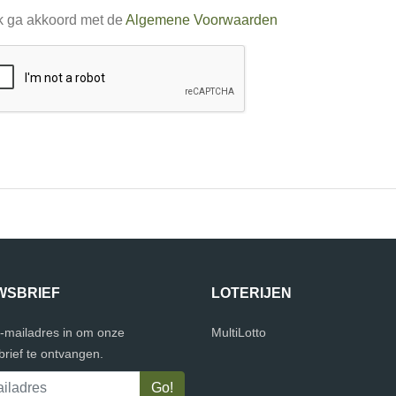
k ga akkoord met de
Algemene Voorwaarden
WSBRIEF
LOTERIJEN
e-mailadres in om onze
MultiLotto
rief te ontvangen.