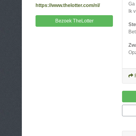
Ga 
https://www.thelotter.com/nl/
Ik 
Bezoek TheLotter
Ste
Bet
Zw
Op