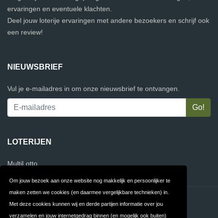
ervaringen en eventuele klachten.
Deel jouw loterije ervaringen met andere bezoekers en schrijf ook
een review!
NIEUWSBRIEF
Vul je e-mailadres in om onze nieuwsbrief te ontvangen.
LOTERIJEN
MultiLotto
Om jouw bezoek aan onze website nog makkelijk en persoonlijker te
maken zetten we cookies (en daarmee vergelijkbare technieken) in.
Contact
Privacy
Met deze cookies kunnen wij en derde partijen informatie over jou
verzamelen en jouw internetgedrag binnen (en mogelijk ook buiten)
Algemene
FAQ