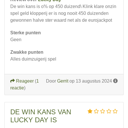
De win kans is o% op 450 duizend\ Klink klare onzin
spel geld klopperij er is nog nooit 450 duizenden
gewonnen halve ster waard net als de eurojackpot
Sterke punten
Geen
Zwakke punten
Alles duimzuigerij spel
Reageer
(
1
Door
Gerrit
op 13 augustus 2024
reactie
)
DE WIN KANS VAN
LUCKY DAY IS