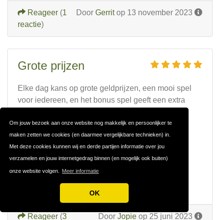
Reageer
(
1
Door
Gerrit
op 13 november 2023
reactie
)
Grote prijzen
Elke dag kans op grote geldprijzen, een mooi spel
voor iedereen, en het bonus spel geeft een extra
dimensie. Een aanrader om mee te spelen.
Om jouw bezoek aan onze website nog makkelijk en persoonlijker te
Sterke punten
maken zetten we cookies (en daarmee vergelijkbare technieken) in.
Elke dag een trekking
Met deze cookies kunnen wij en derde partijen informatie over jou
verzamelen en jouw internetgedrag binnen (en mogelijk ook buiten)
Zwakke punten
onze website volgen.
Meer informatie
Niet bekend bij het grote volk
OK
Reageer
(
3
Door
Jopie
op 25 juni 2023