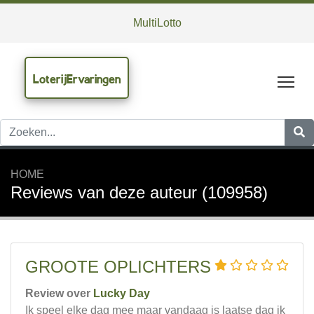
MultiLotto
LoterijErvaringen
Tog
HOME
Reviews van deze auteur (109958)
GROOTE OPLICHTERS
Review over
Lucky Day
Ik speel elke dag mee maar vandaag is laatse dag ik