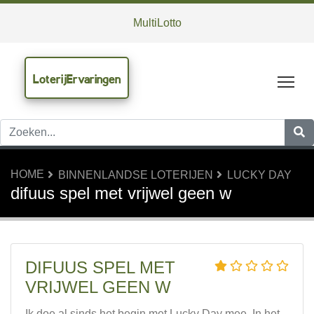
MultiLotto
LoterijErvaringen
Tog
HOME
BINNENLANDSE LOTERIJEN
LUCKY DAY
difuus spel met vrijwel geen w
DIFUUS SPEL MET
VRIJWEL GEEN W
Ik doe al sinds het begin met Lucky Day mee. In het