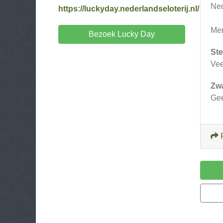
Ned
https://luckyday.nederlandseloterij.nl/
Men
Bezoek Lucky Day
Ste
Vee
Zw
Gee