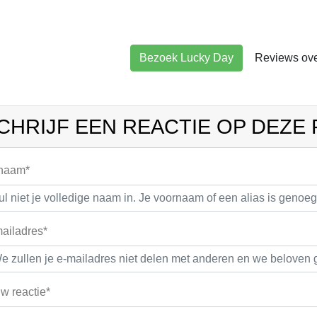
Bezoek Lucky Day
Reviews ove
CHRIJF EEN REACTIE OP DEZE
 naam*
ailadres*
w reactie*