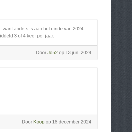
lt, want anders is aan het einde van 2024
ddeld 3 of 4 keer per jaar.
Door
Jo52
op 13 juni 2024
Door
Koop
op 18 december 2024