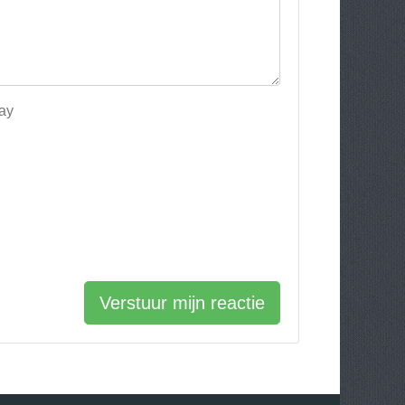
Day
Verstuur mijn reactie