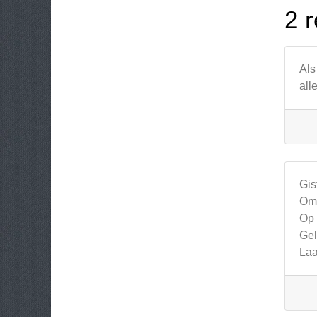
2 r
Als
all
Gis
Om 
Op 
Gel
Laa