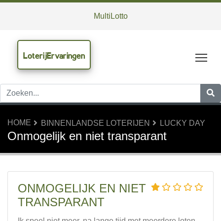
MultiLotto
LoterijErvaringen
Tog
HOME
BINNENLANDSE LOTERIJEN
LUCKY DAY
Onmogelijk en niet transparant
ONMOGELIJK EN NIET
TRANSPARANT
Ik speel niet meer, na lange tijd met meerdere loten