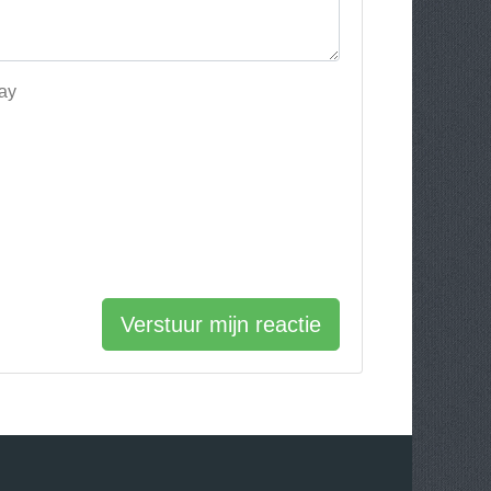
Day
Verstuur mijn reactie