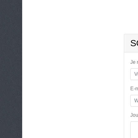
S
Je
E-m
Jou