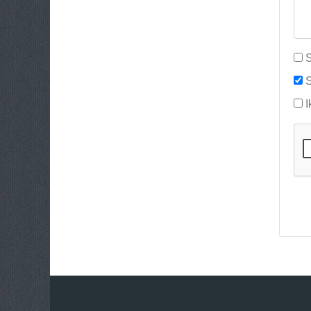
S
S
I