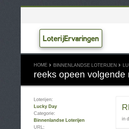
LoterijErvaringen
HOME
BINNENLANDSE LOTERIJEN
LU
reeks opeen volgende
Loterijen:
R
Lucky Day
Categorie:
in 
Binnenlandse Loterijen
URL: