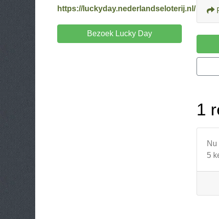
https://luckyday.nederlandseloterij.nl/
Bezoek Lucky Day
1 r
Nu 
5 k