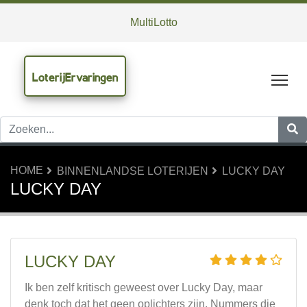
MultiLotto
LoterijErvaringen
Tog
HOME
BINNENLANDSE LOTERIJEN
LUCKY DAY
LUCKY DAY
LUCKY DAY
Ik ben zelf kritisch geweest over Lucky Day, maar
denk toch dat het geen oplichters zijn. Nummers die