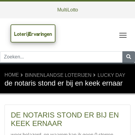
MultiLotto
LoterijErvaringen
Tog
HOME
BINNENLANDSE LOTERIJEN
LUCKY DAY
de notaris stond er bij en keek ernaar
DE NOTARIS STOND ER BIJ EN
KEEK ERNAAR
weer belazerd, en waarom kan ik geen 0 sterren