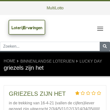
MultiLotto
LoterijErvaringen
Tog
HOME
BINNENLANDSE LOTERIJEN
LUCKY DAY
griezels zijn het
GRIEZELS ZIJN HET
in de trekking van 16-4-21 (vallen de cijfers)liever
gezegd zijn uitgezocht 2/3/4/5/11/12/13/14/34/35///////