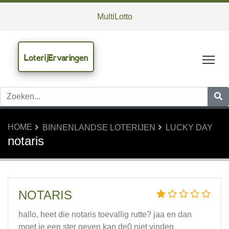
MultiLotto
LoterijErvaringen
Tog
HOME
BINNENLANDSE LOTERIJEN
LUCKY DAY
notaris
NOTARIS
hallo, heet die notaris toevallig rutte? jaa en dan
moet je een ster geven kan de0 niet vinden