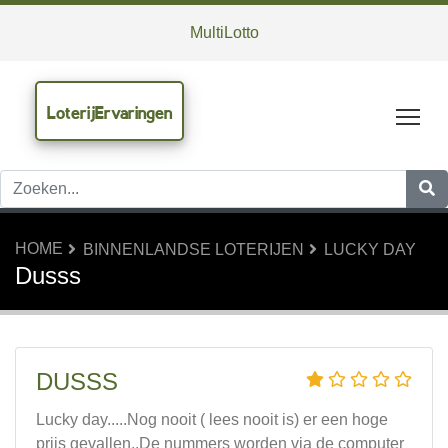
MultiLotto
LoterijErvaringen
Tog
HOME
BINNENLANDSE LOTERIJEN
LUCKY DAY
Dusss
DUSSS
Lucky day.....Nog nooit ( lees nooit is) er een hoge
prijs gevallen..De nummers worden via de computer