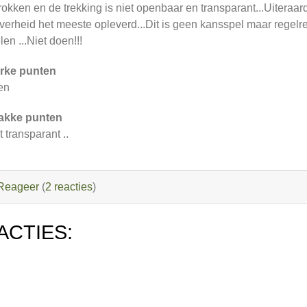
rokken en de trekking is niet openbaar en transparant...Uiteraa
overheid het meeste opleverd...Dit is geen kansspel maar regelre
len ...Niet doen!!!
rke punten
en
akke punten
t transparant ..
Reageer
(
2 reacties
)
ACTIES: