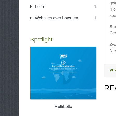
get
Lotto
1
(r)
spe
Websites over Loterijen
1
Ste
Ge
Spotlight
Zw
Nie
RE
MultiLotto