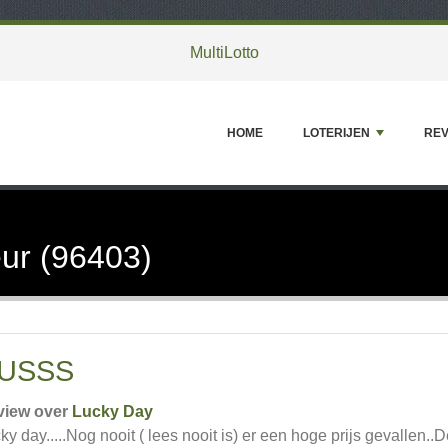
MultiLotto
HOME
LOTERIJEN
REV
ur (96403)
USSS
view over
Lucky Day
ky day.....Nog nooit ( lees nooit is) er een hoge prijs gevalle