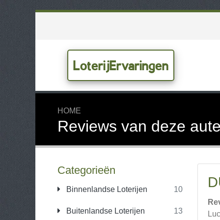
LoterijErvaringen
HOME
Reviews van deze aute
Categorieën
D
Binnenlandse Loterijen
10
Re
Buitenlandse Loterijen
13
Luc