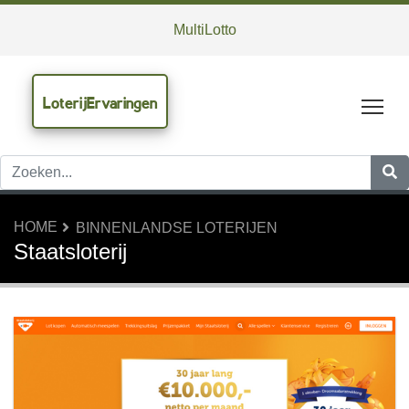
MultiLotto
LoterijErvaringen
Tog
HOME
BINNENLANDSE LOTERIJEN
Staatsloterij