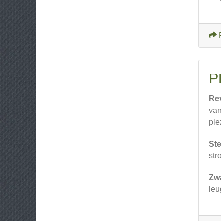
P
Re
van
plez
Ste
str
Zw
leu