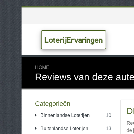
LoterijErvaringen
HOME
Reviews van deze aute
Categorieën
D
Binnenlandse Loterijen
10
Re
Buitenlandse Loterijen
13
de 