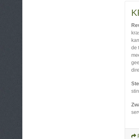
K
Re
kra
kan
de 
mee
gee
dir
Ste
sti
Zw
ser