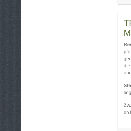
T
M
Re
pro
gee
die
on
Ste
lie
Zw
en 