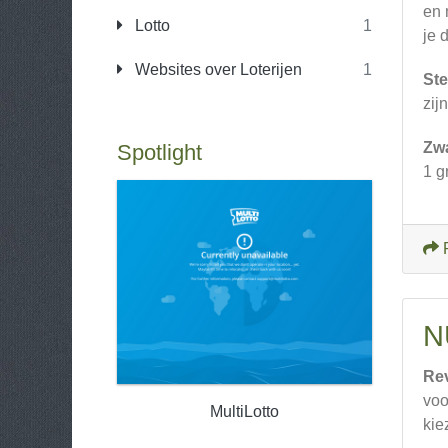
en 
Lotto
1
je 
Websites over Loterijen
1
Ste
zijn
Zw
Spotlight
1 g
N
Re
voo
MultiLotto
kie