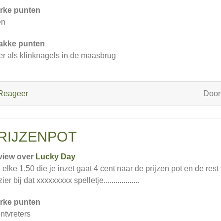
rke punten
en
akke punten
r als klinknagels in de maasbrug
Reageer
Doo
RIJZENPOT
view over
Lucky Day
 elke 1,50 die je inzet gaat 4 cent naar de prijzen pot en de res
ier bij dat xxxxxxxxx spelletje..................
rke punten
ontvreters