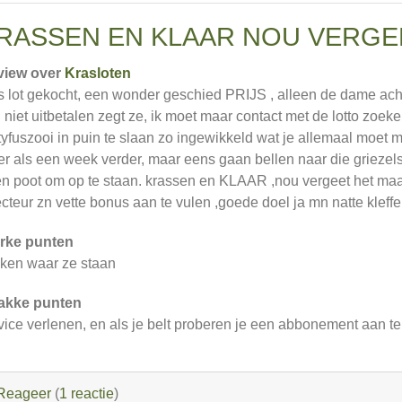
RASSEN EN KLAAR NOU VERGE
view over
Krasloten
s lot gekocht, een wonder geschied PRIJS , alleen de dame ach
 niet uitbetalen zegt ze, ik moet maar contact met de lotto zoek
tyfuszooi in puin te slaan zo ingewikkeld wat je allemaal moet
r als een week verder, maar eens gaan bellen naar die griezel
n poot om op te staan. krassen en KLAAR ,nou vergeet het maa
ecteur zn vette bonus aan te vulen ,goede doel ja mn natte kleff
rke punten
nken waar ze staan
akke punten
vice verlenen, en als je belt proberen je een abbonement aan t
Reageer
(
1 reactie
)