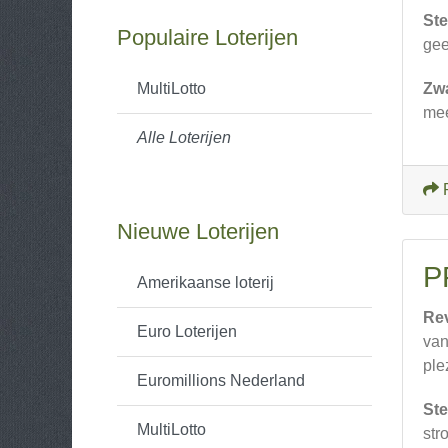
Ste
Populaire Loterijen
ge
MultiLotto
Zw
mee
Alle Loterijen
Nieuwe Loterijen
P
Amerikaanse loterij
Re
Euro Loterijen
van
plez
Euromillions Nederland
Ste
MultiLotto
str