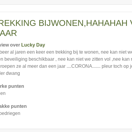
REKKING BIJWONEN,HAHAHAH 
AAR
view over
Lucky Day
beer al jaren een keer een trekking bij te wonen, nee kan niet w
n beveiliging beschikbaar , nee kan niet we zitten vol ,nee kan 
 roepen ze al meer dan een jaar ....CORONA....... pleur toch op joh
der dwang
rke punten
gen
akke punten
bedriegen