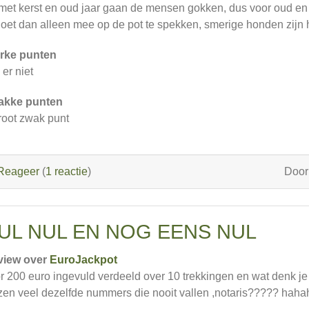
met kerst en oud jaar gaan de mensen gokken, dus voor oud en 
doet dan alleen mee op de pot te spekken, smerige honden zijn 
rke punten
 er niet
akke punten
root zwak punt
Reageer
(
1 reactie
)
Doo
UL NUL EN NOG EENS NUL
view over
EuroJackpot
r 200 euro ingevuld verdeeld over 10 trekkingen en wat denk je 
zen veel dezelfde nummers die nooit vallen ,notaris????? 