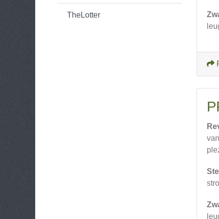
Zw
TheLotter
leu
P
Re
van
plez
Ste
str
Zw
leu