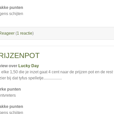
akke punten
gens schijten
Reageer
(
1 reactie
)
RIJZENPOT
view over
Lucky Day
 elke 1,50 die je inzet gaat 4 cent naar de prijzen pot en de res
ier bij dat tyfus spelletje..................
rke punten
ontvreters
akke punten
gens schijten