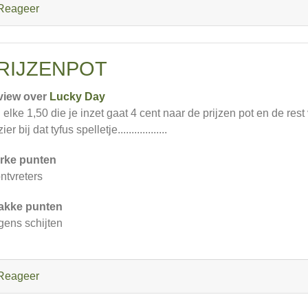
Reageer
RIJZENPOT
view over
Lucky Day
 elke 1,50 die je inzet gaat 4 cent naar de prijzen pot en de res
ier bij dat tyfus spelletje..................
rke punten
ontvreters
akke punten
gens schijten
Reageer