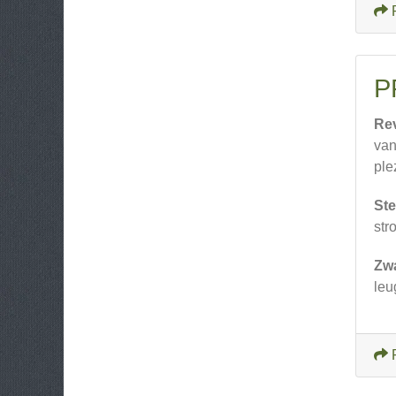
P
Re
van
plez
Ste
str
Zw
leu