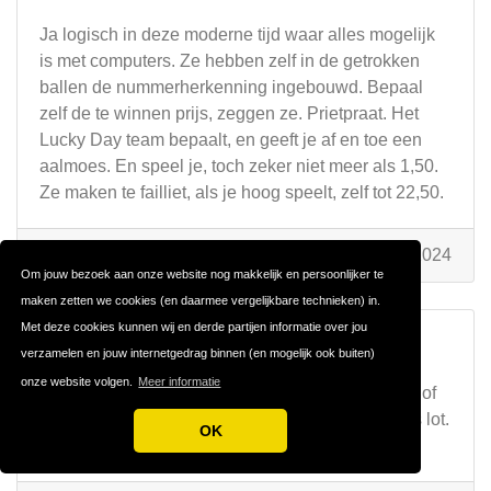
Ja logisch in deze moderne tijd waar alles mogelijk
is met computers. Ze hebben zelf in de getrokken
ballen de nummerherkenning ingebouwd. Bepaal
zelf de te winnen prijs, zeggen ze. Prietpraat. Het
Lucky Day team bepaalt, en geeft je af en toe een
aalmoes. En speel je, toch zeker niet meer als 1,50.
Ze maken te failliet, als je hoog speelt, zelf tot 22,50.
Door
Ervaring
op 24 juni 2024
Om jouw bezoek aan onze website nog makkelijk en persoonlijker te
maken zetten we cookies (en daarmee vergelijkbare technieken) in.
Met deze cookies kunnen wij en derde partijen informatie over jou
Review:
Groote oplichters
verzamelen en jouw internetgedrag binnen (en mogelijk ook buiten)
onze website volgen.
Meer informatie
Volledig gelijk. Speel ook al 2 jaren met 5,6,7,8,9 of
10 nummers. Af en toe een aalmoes, of een gratis lot.
OK
Niet te vertrouwen dat Lucky day team.