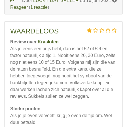
Door
LUCKY DAY SPELER
op 16 juni 2021
Reageer
(
1 reactie
)
WAARDELOOS
Review over
Krasloten
Als je eens een prijs hebt, dan is het €2 of € 4 en
factor natuurlijk altijd 1. Nooit eens 20, 30 Euro, zelfs
nog niet eens 10 of 15 Euro. Volgens mij zijn die van
de ratten besnuffeld. En die extra kans, die ze
hebben toegevoegd, nog nooit het symbool van de
bankbiljetten tegengekomen. Volksverlakkerij. Die
daar werken lachen zich natuurlijk kapot over al die
reviews. Sukkels zullen ze wel zeggen.
Sterke punten
Als je je even verveelt, krijg je even de tijd om. Wel
duur betaald.