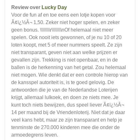
Review over
Lucky Day
Voor de fun af en toe eens een lotje kopen voor
Ã¢ï¿½Â¬ 1,50. Zeker niet hoger spelen, en zeker
geen bonus. \\\\\\\\r\\\\\\\\nOf helemaal niet meer
spelen. Ook nooit iets gewonnen, of je nu 10 of 20
loten koopt, met 5 of meer nummers speelt. Ze zijn
niet transparant, geven niet aan welke prijzen er
gevallen zijn. Trekking is niet openbaar, en in de
ballen is de herkenning van het getal. Zou helemaal
niet mogen. Wie denkt dat er een controle hierop van
de kansspel autoriteit is, is te goed gelovig. De
antwoorden die je van de Nederlandse Loterijen
krijgt, allemaal lulkoek, en doen ze niets mee. Je
kunt toch niets bewijzen, dus speel liever Ã¢ï¿½Â¬
14 per maand bij de Vriendenloterij. Niet dat je daar
veel kans hebt, maar ze zijn transparant en help je
tenminste de 270.000 kinderen mee die onder de
armoedegrens leven.