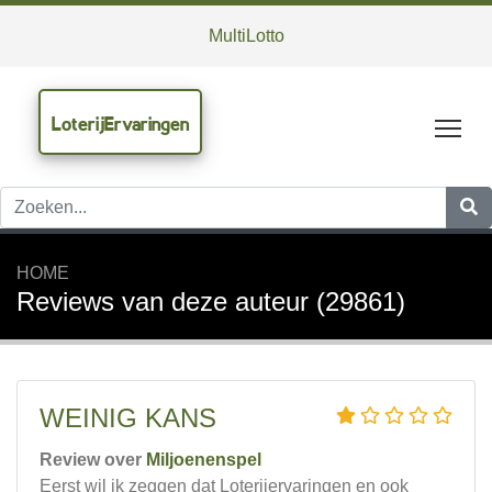
MultiLotto
LoterijErvaringen
Tog
HOME
Reviews van deze auteur (29861)
WEINIG KANS
Review over
Miljoenenspel
Eerst wil ik zeggen dat Loterijervaringen en ook