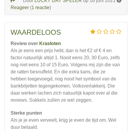
Door
LUCKY DAY SPELER
op 16 juni 2021
Reageer
(
1 reactie
)
WAARDELOOS
Review over
Krasloten
Als je eens een prijs hebt, dan is het €2 of € 4 en
factor natuurlijk altijd 1. Nooit eens 20, 30 Euro, zelfs
nog niet eens 10 of 15 Euro. Volgens mij zijn die van
de ratten besnuffeld. En die extra kans, die ze
hebben toegevoegd, nog nooit het symbool van de
bankbiljetten tegengekomen. Volksverlakkerij. Die
daar werken lachen zich natuurlijk kapot over al die
reviews. Sukkels zullen ze wel zeggen.
Sterke punten
Als je je even verveelt, krijg je even de tijd om. Wel
duur betaald.