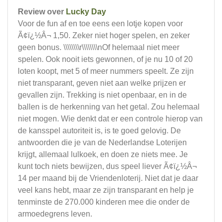
Review over
Lucky Day
Voor de fun af en toe eens een lotje kopen voor
Ã¢ï¿½Â¬ 1,50. Zeker niet hoger spelen, en zeker
geen bonus. \\\\\\\\r\\\\\\\\nOf helemaal niet meer
spelen. Ook nooit iets gewonnen, of je nu 10 of 20
loten koopt, met 5 of meer nummers speelt. Ze zijn
niet transparant, geven niet aan welke prijzen er
gevallen zijn. Trekking is niet openbaar, en in de
ballen is de herkenning van het getal. Zou helemaal
niet mogen. Wie denkt dat er een controle hierop van
de kansspel autoriteit is, is te goed gelovig. De
antwoorden die je van de Nederlandse Loterijen
krijgt, allemaal lulkoek, en doen ze niets mee. Je
kunt toch niets bewijzen, dus speel liever Ã¢ï¿½Â¬
14 per maand bij de Vriendenloterij. Niet dat je daar
veel kans hebt, maar ze zijn transparant en help je
tenminste de 270.000 kinderen mee die onder de
armoedegrens leven.