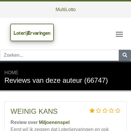
MultiLotto
LoterijErvaringen
Tog
HOME
Reviews van deze auteur (66747)
WEINIG KANS
Review over
Miljoenenspel
Eerst wil ik zeggen dat Loterijervaringen en ook