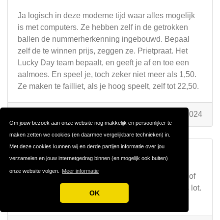
Ja logisch in deze moderne tijd waar alles mogelijk
is met computers. Ze hebben zelf in de getrokken
ballen de nummerherkenning ingebouwd. Bepaal
zelf de te winnen prijs, zeggen ze. Prietpraat. Het
Lucky Day team bepaalt, en geeft je af en toe een
aalmoes. En speel je, toch zeker niet meer als 1,50.
Ze maken te failliet, als je hoog speelt, zelf tot 22,50.
Door
Ervaring
op 24 juni 2024
Om jouw bezoek aan onze website nog makkelijk en persoonlijker te
maken zetten we cookies (en daarmee vergelijkbare technieken) in.
Met deze cookies kunnen wij en derde partijen informatie over jou
Review:
Groote oplichters
verzamelen en jouw internetgedrag binnen (en mogelijk ook buiten)
onze website volgen.
Meer informatie
Volledig gelijk. Speel ook al 2 jaren met 5,6,7,8,9 of
10 nummers. Af en toe een aalmoes, of een gratis lot.
OK
Niet te vertrouwen dat Lucky day team.